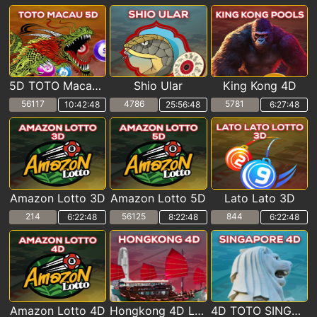
5D TOTO Macau POOLS
Shio Ular
King Kong 4D
56117
4786
5781
10:42:47
25:56:47
6:27:47
Amazon Lotto 3D
Amazon Lotto 5D
Lato Lato 3D
214
56125
844
6:22:47
8:22:47
6:22:47
Amazon Lotto 4D
Hongkong 4D Lotto
4D TOTO SINGAPORE POOLS