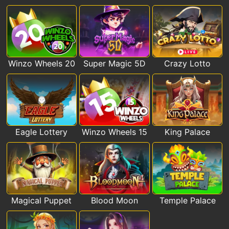
Winzo Wheels 20
Super Magic 5D
Crazy Lotto
Eagle Lottery
Winzo Wheels 15
King Palace
Magical Puppet
Blood Moon
Temple Palace