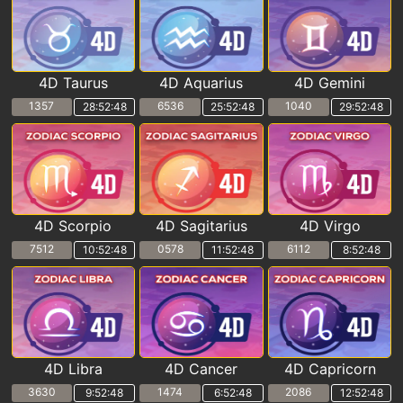
4D Taurus
4D Aquarius
4D Gemini
1357
6536
1040
28:52:47
25:52:47
29:52:47
4D Scorpio
4D Sagitarius
4D Virgo
7512
0578
6112
10:52:47
11:52:47
8:52:47
4D Libra
4D Cancer
4D Capricorn
3630
1474
2086
9:52:47
6:52:47
12:52:47