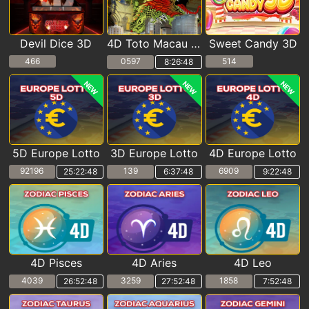
Devil Dice 3D
4D Toto Macau Pools
Sweet Candy 3D
466
0597
514
8:26:47
NEW
NEW
NEW
5D Europe Lotto
3D Europe Lotto
4D Europe Lotto
92196
139
6909
25:22:47
6:37:47
9:22:47
4D Pisces
4D Aries
4D Leo
4039
3259
1858
26:52:47
27:52:47
7:52:47