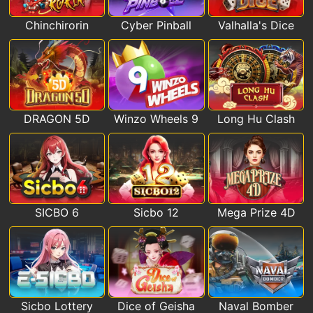
Chinchirorin
Cyber Pinball
Valhalla's Dice
DRAGON 5D
Winzo Wheels 9
Long Hu Clash
SICBO 6
Sicbo 12
Mega Prize 4D
Sicbo Lottery
Dice of Geisha
Naval Bomber