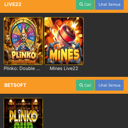
LIVE22
Cari
Lihat Semua
Plinko: Double Wheel Live22
Mines Live22
BETSOFT
Cari
Lihat Semua