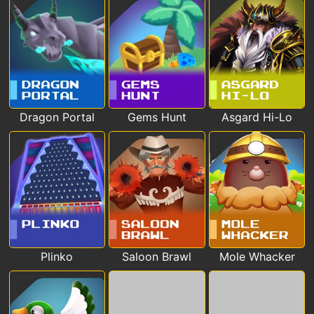
Dragon Portal
Gems Hunt
Asgard Hi-Lo
Plinko
Saloon Brawl
Mole Whacker