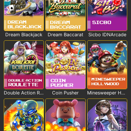
Dream Blackjack
Dream Baccarat
Sicbo IDNArcade
Double Action Roulette
Coin Pusher
Minesweeper Hollywood