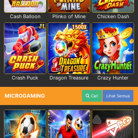
Cash Balloon
Plinko of Mine
Chicken Dash
Crash Puck
Dragon Treasure
Crazy Hunter
MICROGAMING
Cari
Lihat Semua