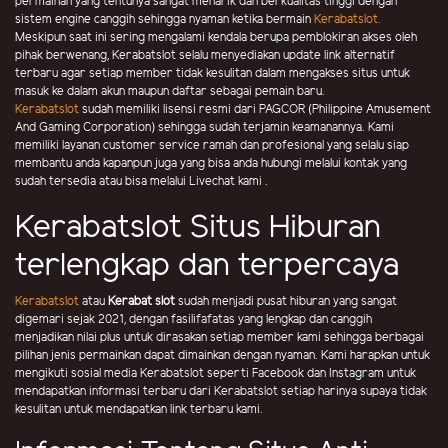
permainan yang tentunya sangat menarik dan berkualitas tinggi dengan
sistem engine canggih sehingga nyaman ketika bermain
Kerabatslot.
Meskipun saat ini sering mengalami kendala berupa pemblokiran akses oleh
pihak berwenang, Kerabatslot selalu menyediakan update link alternatif
terbaru agar setiap member tidak kesulitan dalam mengakses situs untuk
masuk ke dalam akun maupun daftar sebagai pemain baru.
Kerabatslot
sudah memiliki lisensi resmi dari PAGCOR (Philippine Amusement
And Gaming Corporation) sehingga sudah terjamin keamanannya. Kami
memiliki layanan customer service ramah dan profesional yang selalu siap
membantu anda kapanpun juga yang bisa anda hubungi melalui kontak yang
sudah tersedia atau bisa melalui Livechat kami .
Kerabatslot Situs Hiburan
terlengkap dan terpercaya
Kerabatslot
atau
Kerabat slot
sudah menjadi pusat hiburan yang sangat
digemari sejak 2021, dengan fasilifafatas yang lengkap dan canggih
menjadikan nilai plus untuk dirasakan setiap member kami sehingga berbagai
pilihan jenis permainkan dapat dimainkan dengan nyaman. Kami harapkan untuk
mengikuti sosial media Kerabatslot seperti Facebook dan Instagram untuk
mendapatkan informasi terbaru dari Kerabatslot setiap harinya supaya tidak
kesulitan untuk mendapatkan link terbaru kami.