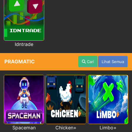
Idntrade
PRAGMATIC
Cari
Lihat Semua
Spaceman
Chicken+
Limbo+