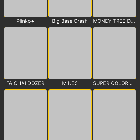
Plinko+
Big Bass Crash
MONEY TREE DOZER
FA CHAI DOZER
MINES
SUPER COLOR GAME